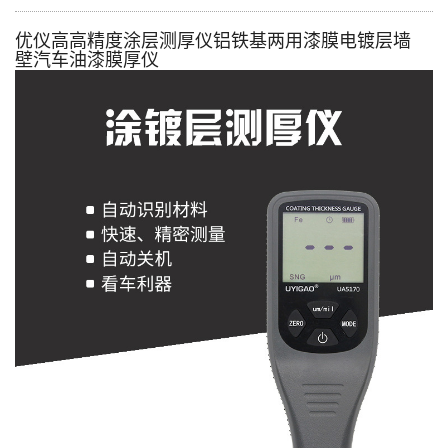
优仪高高精度涂层测厚仪铝铁基两用漆膜电镀层墙
壁汽车油漆膜厚仪