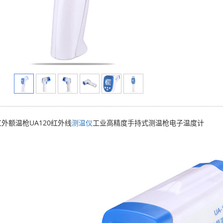
外额温枪UA120红外线
测温仪
工业高精度手持式测温枪电子温度计