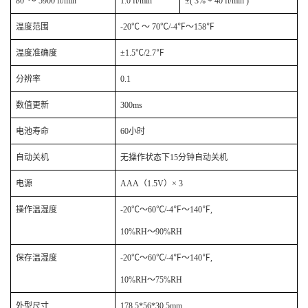
80
～ 5900 ft/min
1.0 ft/min
±( 3% + 40 ft/min )
温度范围
-20
℃ ～ 70℃/
-4
℉～158℉
温度准确度
±
1.5
℃/2.7
℉
分辨率
0.1
数值更新
300ms
电池寿命
60
小时
自动关机
无操作状态下15分钟自动关机
电源
AAA
（1.5V）× 3
操作温湿度
-20
℃～60℃/
-4
℉～140℉
,
10%RH
～90%RH
保存温湿度
-20
℃～60℃/
-4
℉～140℉
,
10%RH
～75%RH
外型尺寸
178.5*56*30.5mm