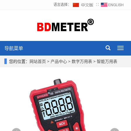
语言选择：
∷
导航菜单
Toggl
navig
您的位置：
网站首页
>
产品中心
>
数字万用表
>
智能万用表